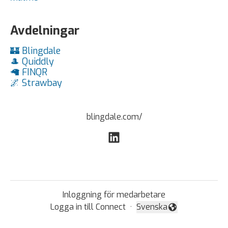
Avdelningar
🏰 Blingdale
🎩 Quiddly
🦙 FINQR
🌌 Strawbay
blingdale.com/
Inloggning för medarbetare
Logga in till Connect
·
Svenska
Byt språk